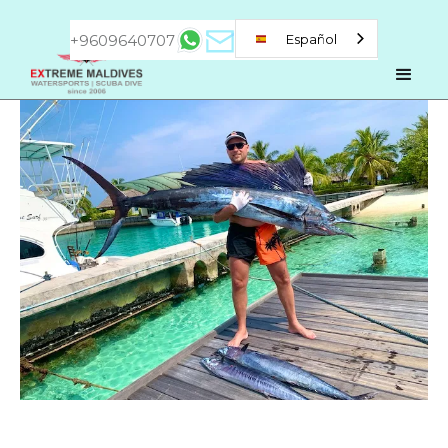
+9609640707
Español